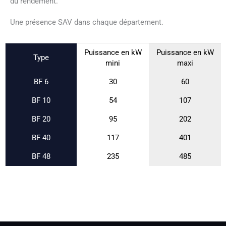
du rendement.
Une présence SAV dans chaque département.
Puissance en kW
Puissance en kW
Type
mini
maxi
BF 6
30
60
BF 10
54
107
BF 20
95
202
BF 40
117
401
BF 48
235
485