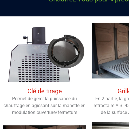
Clé de tirage
Gril
Permet de gérer la puissance du
En 2 partie, la gr
chauffage en agissant sur la manette en
réfractaire AISI 4
modulation ouverture/fermeture
de la surface 