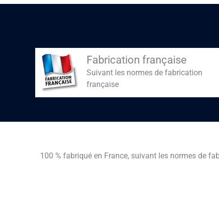
Fabrication française
Suivant les normes de fabrication
française
100 % fabriqué en France, suivant les normes de fab