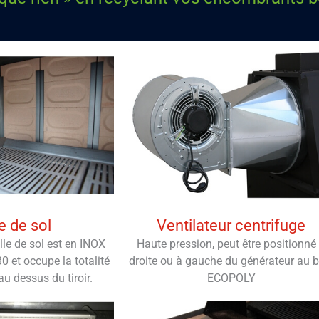
le de sol
Ventilateur centrifuge
ille de sol est en INOX
Haute pression, peut être positionné
30 et occupe la totalité
droite ou à gauche du générateur au b
au dessus du tiroir.
ECOPOLY