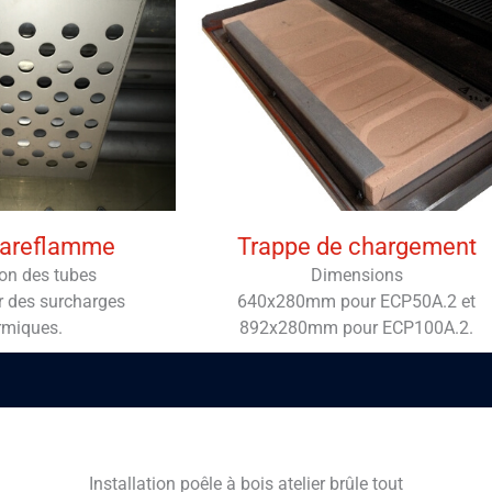
pareflamme
Trappe de chargement
ion des tubes
Dimensions
r des surcharges
640x280mm pour ECP50A.2 et
rmiques.
892x280mm pour ECP100A.2.
Installation poêle à bois atelier brûle tout