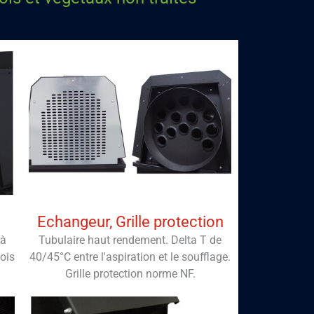
Echangeur, Grille protection
 à
Tubulaire haut rendement. Delta T de
ois
40/45°C entre l'aspiration et le soufflage.
Grille protection norme NF.