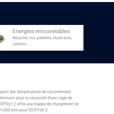
Energies renouvelables
Recyclez vos palettes, chute bois,
cartons...
espect des températures de rayonnement
iminant ainsi la nécessité d’une cage de
OPOLY 2 offre une trappe de chargement de
92×280 mm pour l’ECP100.2.