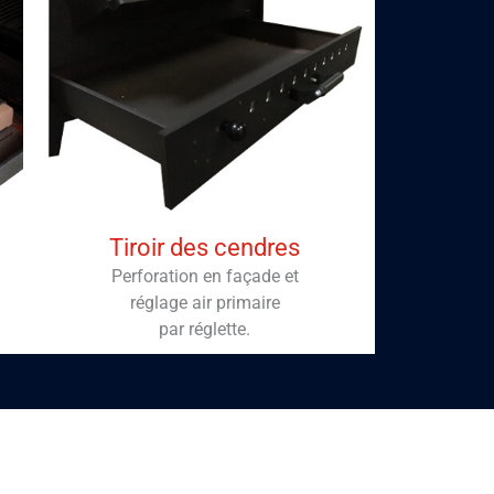
Tiroir des cendres
Perforation en façade et
réglage air primaire
par réglette.