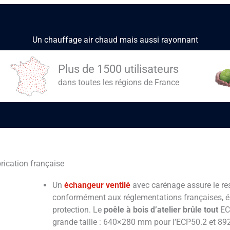
Un chauffage air chaud mais aussi rayonnant
Plus de 1500 utilisateurs
dans toutes les régions de France
rication française
Un
échangeur ventilé
avec carénage assure le r
conformément aux réglementations françaises, él
protection. Le
poêle à bois d’atelier brûle tout
EC
grande taille : 640×280 mm pour l’ECP50.2 et 8