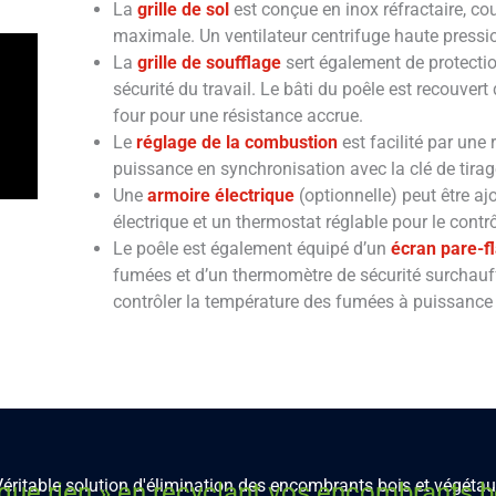
La
grille de sol
est conçue en inox réfractaire, cou
maximale. Un ventilateur centrifuge haute pression
La
grille de soufflage
sert également de protection
sécurité du travail. Le bâti du poêle est recouver
four pour une résistance accrue.
Le
réglage de la combustion
est facilité par une r
puissance en synchronisation avec la clé de tirag
Une
armoire électrique
(optionnelle) peut être 
électrique et un thermostat réglable pour le contrô
Le poêle est également équipé d’un
écran pare-f
fumées et d’un thermomètre de sécurité surchauffe
contrôler la température des fumées à puissanc
éritable solution d'élimination des encombrants bois et végéta
que rien » en recyclant vos encombrants bo